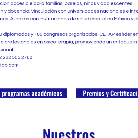
nción accesible para familias, parejas, niños y adolescentes.
ón y docencia: Vinculación con universidades nacionales e int
nes: Alianzas con instituciones de salud mental en México y e
 diplomados y 100 congresos organizados, CEFAP es líder en
e profesionales en psicoterapia, promoviendo un enfoque int
ional.
52 222 505 2760
efap.com
r programas académicos
Premios y Certificac
Nuestros