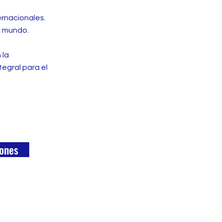
ernacionales.
l mundo.
 la
egral para el
iones