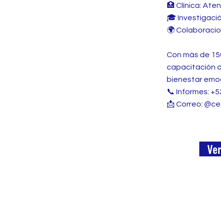
🏥 Clínica: Ate
🎓 Investigaci
🌍 Colaboracio
Con más de 150
capacitación d
bienestar emoc
📞 Informes: +
📩 Correo: @c
Ve