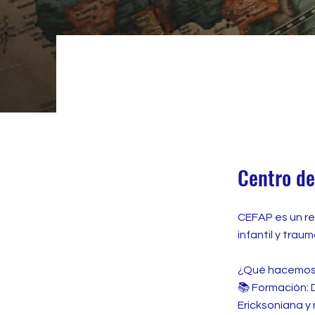
Centro de
CEFAP es un ref
infantil y trau
¿Qué hacemo
📚 Formación: 
Ericksoniana y