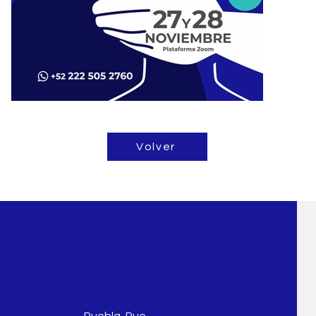
Volver
Puebla, Pue.