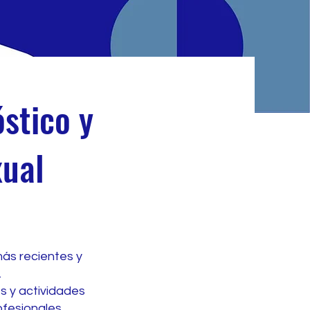
stico y
xual
más recientes y
.
es y actividades
ofesionales.