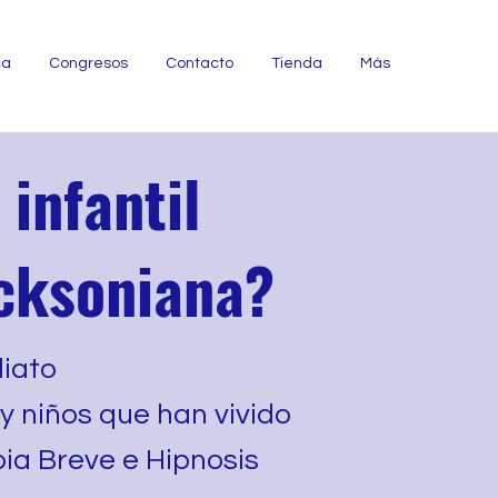
ca
Congresos
Contacto
Tienda
Más
infantil
icksoniana?
iato
y niños que han vivido
pia Breve e Hipnosis