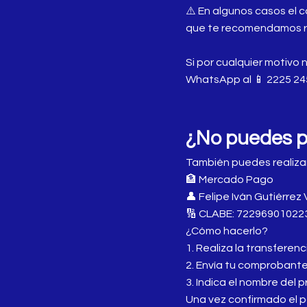
⚠️ En algunos casos el 
que te recomendamos rev
Si por cualquier motivo 
WhatsApp al 📱 2225 24
¿No puedes p
También puedes realiza
🏦 Mercado Pago
👤 Felipe Iván Gutiérre
🔢 CLABE: 72296901022
¿Cómo hacerlo?
1. Realiza la transferen
2. Envía tu comprobant
3. Indica el nombre del
Una vez confirmado el p