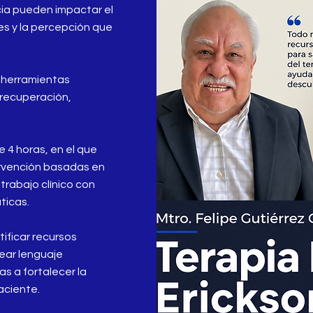
cia pueden impactar el
es y la percepción que
 herramientas
 recuperación,
4 horas, en el que
ervención basadas en
trabajo clínico con
ticas.
ificar recursos
lear lenguaje
s a fortalecer la
aciente.