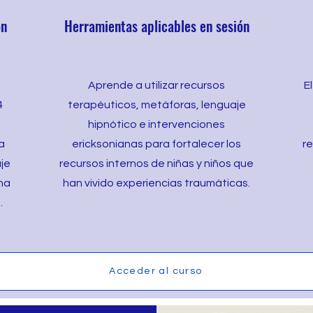
ón
Herramientas aplicables en sesión
Aprende a utilizar recursos
E
4
terapéuticos, metáforas, lenguaje
hipnótico e intervenciones
a
ericksonianas para fortalecer los
re
je
recursos internos de niñas y niños que
una
han vivido experiencias traumáticas.
.
Acceder al curso